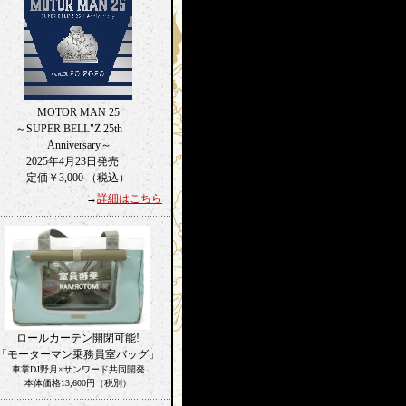
MOTOR MAN 25
～SUPER BELL"Z 25th
Anniversary～
2025年4月23日発売
定価￥3,000 （税込）
→
詳細はこちら
ロールカーテン開閉可能!
「モーターマン乗務員室バッグ」
車掌DJ野月×サンワード共同開発
本体価格13,600円（税別）