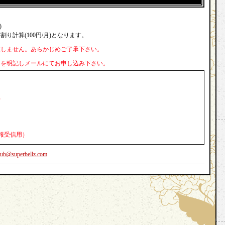
)
り計算(100円/月)となります。
致しません。あらかじめご了承下さい。
容を明記しメールにてお申し込み下さい。
）
報受信用）
lub@superbellz.com