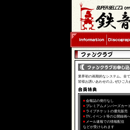
業界初の画期的なシステム。全
皆様お誘いあわせの上､ぜひご入
■
会報誌の発行なし
■
プレミアムメンバーズカード(S
■
ライブチケットの優先販売
■
TV､イベント等の公開録画
■
メール速報での情報配信
などが受けられます