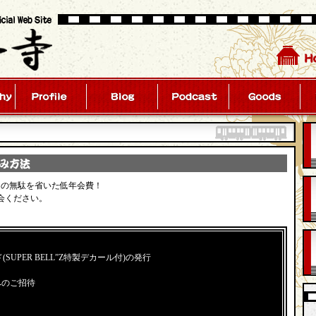
ての無駄を省いた低年会費！
会ください。
UPER BELL”Z特製デカール付)の発行
へのご招待