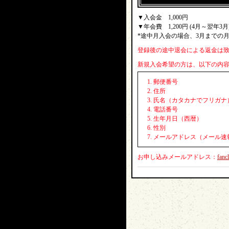
▼入会金 1,000円
▼年会費 1,200円 (4月～翌年3月
*途中月入会の場合、3月までの月割
登録後の途中退会による返金は
新規入会希望の方は、以下の内
郵便番号
住所
氏名（カタカナでフリガナ
電話番号
生年月日（西暦）
性別
メールアドレス（メール速
お申し込みメールアドレス：
fanc